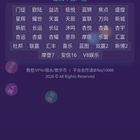
首页
公司概况
公司动态